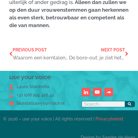
uiterlijk of ander gedrag is.
Alleen dan zullen we
op den duur vrouwenstemmen gaan herkennen
als even sterk, betrouwbaar en competent als
die van mannen.
PREVIOUS POST
NEXT POST
Waarom een kerntalentenanalyse?
De bore-out: je ziet het pas als je het doorhebt
use your voice
Laura Stavinoha
+31 (0)6 295 416 45
laura[at]useyourvoice.nl
© 2026 – use your voice | All rights reserved |
Privacybeleid
Design by Sander de Haan