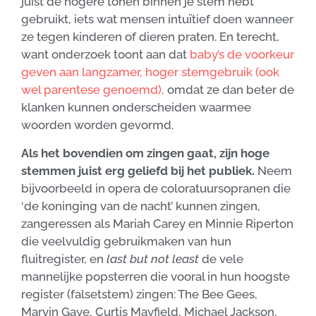
juist de hogere tonen binnen je stem hebt
gebruikt, iets wat mensen intuïtief doen wanneer
ze tegen kinderen of dieren praten. En terecht,
want onderzoek toont aan dat
baby’s de voorkeur
geven aan langzamer, hoger stemgebruik (ook
wel parentese genoemd),
omdat ze dan beter de
klanken kunnen onderscheiden waarmee
woorden worden gevormd.
Als het bovendien om zingen gaat, zijn hoge
stemmen juist erg geliefd bij het publiek.
Neem
bijvoorbeeld in opera de coloratuursopranen die
‘de koninging van de nacht’ kunnen zingen,
zangeressen als Mariah Carey en Minnie Riperton
die veelvuldig gebruikmaken van hun
fluitregister, en
last but not least
de vele
mannelijke popsterren die vooral in hun hoogste
register (falsetstem) zingen: The Bee Gees,
Marvin Gaye, Curtis Mayfield, Michael Jackson,