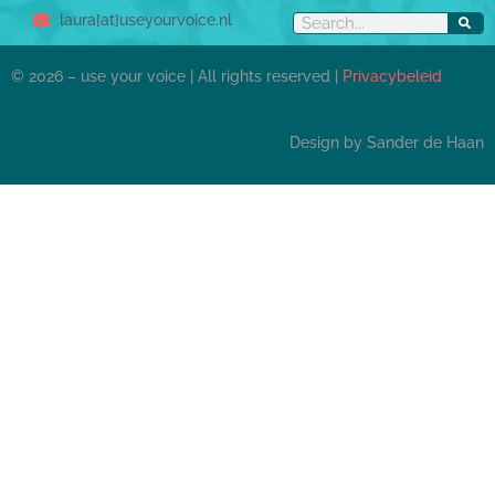
laura[at]useyourvoice.nl
© 2026 – use your voice | All rights reserved |
Privacybeleid
Design by Sander de Haan