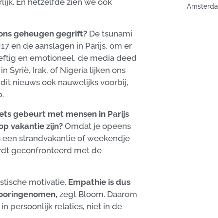
ijk. En hetzelfde zien we ook
Amsterda
 ons geheugen gegrift?
De tsunami
17 en de aanslagen in Parijs, om er
heftig en emotioneel, de media deed
 Syrië, Irak, of Nigeria lijken ons
dit nieuws ook nauwelijks voorbij,
p.
iets gebeurt met mensen in Parijs
op vakantie zijn?
Omdat je opeens
s een strandvakantie of weekendje
wordt geconfronteerd met de
ïstische motivatie.
Empathie is dus
 vooringenomen,
zegt Bloom. Daarom
 persoonlijk relaties, niet in de