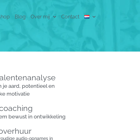
shop
Blog
Over mij
Contact
alentenanalyse
in je aard, potentieel en
eke motivatie
coaching
stem bewust in ontwikkeling
overhuur
voudige audio-opnames in