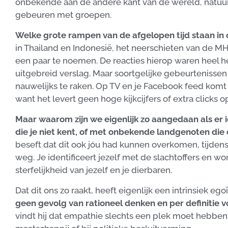
onbekende aan de andere kant van de wereld, natuurl
gebeuren met groepen.
Welke grote rampen van de afgelopen tijd staan in
in Thailand en Indonesië, het neerschieten van de MH
een paar te noemen. De reacties hierop waren heel 
uitgebreid verslag. Maar soortgelijke gebeurtenissen in
nauwelijks te raken. Op TV en je Facebook feed komt 
want het levert geen hoge kijkcijfers of extra clicks o
Maar waarom zijn we eigenlijk zo aangedaan als er 
die je niet kent, of met onbekende landgenoten die 
beseft dat dit ook jóu had kunnen overkomen, tijden
weg. Je identificeert jezelf met de slachtoffers en 
sterfelijkheid van jezelf en je dierbaren.
Dat dit ons zo raakt, heeft eigenlijk een intrinsiek ego
geen gevolg van rationeel denken en per definitie
vindt hij dat empathie slechts een plek moet hebben in