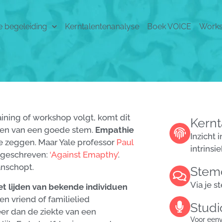
e begeleiding
Kerntalentenanalyse
Boek VOICE
Work
raining of workshop volgt, komt dit
Kernt
rken van een goede stem.
Empathie
Inzicht 
e zeggen. Maar Yale professor
Paul
intrinsi
r geschreven:
‘Against Emapthy’
.
anschopt.
Stem
Via je 
t lijden van bekende individuen
en vriend of familielied
Studi
meer dan de ziekte van een
Voor een