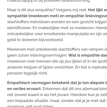
maatschappij of bij politieke besluitvorming.
Maar is dit dus empathie? Volgens mij niet.
Het lijkt
sympathie (meeleven met) en empathie (inlevingsve
slachtoffers individuen worden en een gezicht krijg
identificeren. En makkelijker met ze meeleven. Hie
ontvankelijker voor emotionele manipulatie en zijn z
geld te doneren bijvoorbeeld.
Meeleven met onbekende slachtoffers van rampen is
geen zuiver inlevingsvermogen.
Wat is empathie da
meeleven met mensen die op jou lijken of in de spotli
anderen helpen of lijden verlichten. En het is nadrukke
persoon tegelijk richt.
Empathisch vermogen betekent dat je ten diepste be
en verlies ervaart.
Erkennen dat dit ons allemaal bin
net zoveel waard is als het jouwe. Hierdoor kun je zel
een bepaalde situatie, maar, zonder dat je je met dat 
daardoor zelf gaat lijden.