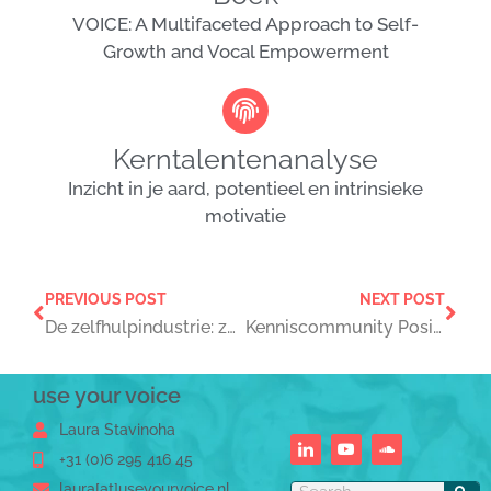
VOICE: A Multifaceted Approach to Self-
Growth and Vocal Empowerment
Kerntalentenanalyse
Inzicht in je aard, potentieel en intrinsieke
motivatie
PREVIOUS POST
NEXT POST
De zelfhulpindustrie: zegen of vloek?
Kenniscommunity Positieve Desintegratie
use your voice
Laura Stavinoha
+31 (0)6 295 416 45
laura[at]useyourvoice.nl